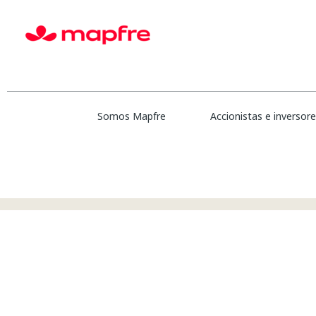
(página
Inicio
|
en MAPFRE
actual)
Resultados de búsqueda de
"Stud
En este momento, no hay ninguna vacant
A continuación figuran las 0 últimas ofer
Somos Mapfre
Accionistas e inversor
Mostrar más opciones