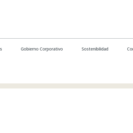
ents".
e acorde a sus preferencias "
".
Students
tas de trabajo publicadas por MAPFRE por si le resultan de interés.
es
Gobierno Corporativo
Sostenibilidad
Co