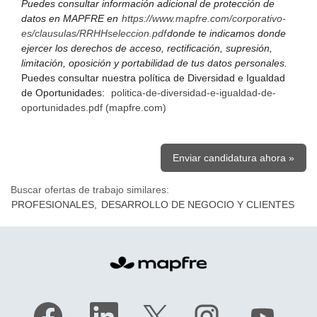
Puedes consultar información adicional de protección de
datos en MAPFRE en
https://www.mapfre.com/corporativo-
es/clausulas/RRHHseleccion.pdf
donde te indicamos donde
ejercer los derechos de acceso, rectificación, supresión,
limitación, oposición y portabilidad de tus datos personales.
Puedes consultar nuestra política de Diversidad e Igualdad
de Oportunidades:
politica-de-diversidad-e-igualdad-de-
oportunidades.pdf (mapfre.com)
Enviar candidatura ahora »
Buscar ofertas de trabajo similares:
PROFESIONALES,
DESARROLLO DE NEGOCIO Y CLIENTES
S
S
S
S
S
e
e
e
e