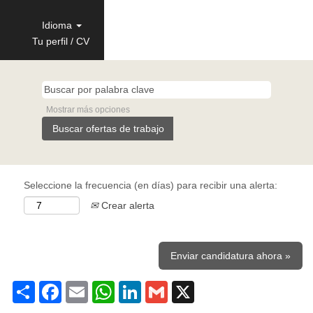
Idioma
Tu perfil / CV
Mostrar más opciones
Seleccione la frecuencia (en días) para recibir una alerta:
Crear alerta
Enviar candidatura ahora »
Share
Facebook
Email
WhatsApp
LinkedIn
Gmail
X