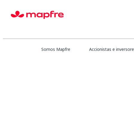
Mostrar más opciones
Seleccione la frecuencia (en días) para recibir una alerta:
Somos Mapfre
Accionistas e inversor
Lo sentimos, esta posición ya está cu