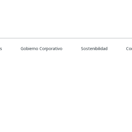
es
Crear alerta
Gobierno Corporativo
Sostenibilidad
Co
bierta.