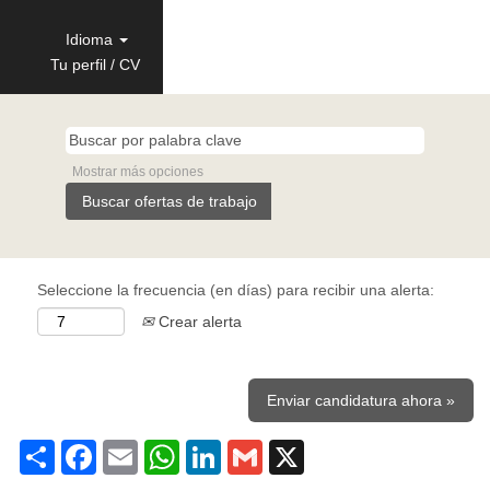
Idioma
Tu perfil / CV
Mostrar más opciones
Seleccione la frecuencia (en días) para recibir una alerta:
Crear alerta
Enviar candidatura ahora »
Share
Facebook
Email
WhatsApp
LinkedIn
Gmail
X