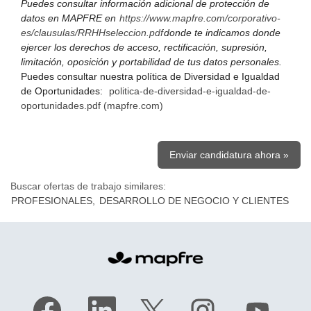
Puedes consultar información adicional de protección de
datos en MAPFRE en
https://www.mapfre.com/corporativo-
es/clausulas/RRHHseleccion.pdf
donde te indicamos donde
ejercer los derechos de acceso, rectificación, supresión,
limitación, oposición y portabilidad de tus datos personales.
Puedes consultar nuestra política de Diversidad e Igualdad
de Oportunidades:
politica-de-diversidad-e-igualdad-de-
oportunidades.pdf (mapfre.com)
Enviar candidatura ahora »
Buscar ofertas de trabajo similares:
PROFESIONALES,
DESARROLLO DE NEGOCIO Y CLIENTES
S
S
S
S
S
e
e
e
e