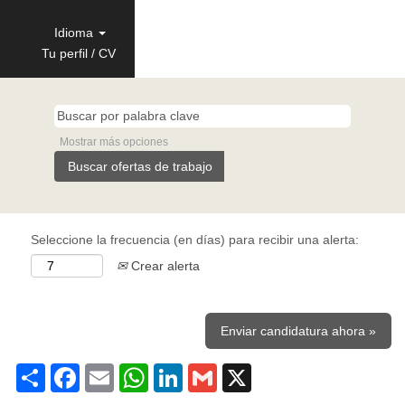
Idioma
Tu perfil / CV
Mostrar más opciones
Seleccione la frecuencia (en días) para recibir una alerta:
Crear alerta
Enviar candidatura ahora »
Share
Facebook
Email
WhatsApp
LinkedIn
Gmail
X