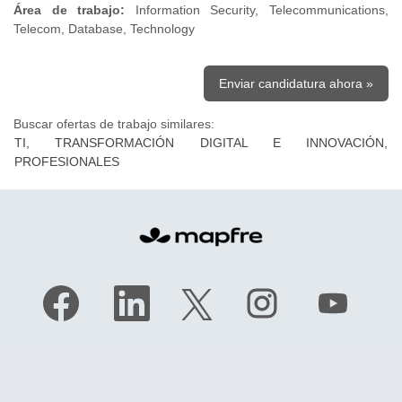
Área de trabajo:
Information Security, Telecommunications,
Telecom, Database, Technology
Enviar candidatura ahora »
Buscar ofertas de trabajo similares:
TI, TRANSFORMACIÓN DIGITAL E INNOVACIÓN,
PROFESIONALES
S
S
S
S
S
e
e
e
e
e
a
a
a
a
a
b
b
b
b
b
r
r
r
r
r
e
e
e
e
e
e
e
e
e
e
n
n
n
n
n
u
u
u
u
u
n
n
n
n