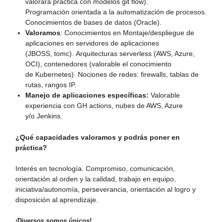
valorará práctica con modelos
git
flow
).
Programación
orientada a la automatización de procesos.
Conocimientos de bases de datos (Oracle)
.
Valoramos
:
Conocimientos en
Montaje
/despliegue de
aplicaciones en servidores de aplicaciones
(JBOSS,
tomc
).
Arquitecturas
serverless
(AWS, Azure,
OCI)
, c
ontenedores (valorable el conocimiento
de
Kubernetes
)
.
N
ociones de redes: firewalls, tablas de
rutas, rangos IP.
Manejo de aplicaciones específicas:
Valorable
experiencia con GH actions, nubes de AWS, Azure
y/o Jenkins.
¿Qué capacidades valoramos y podrás poner en
práctica?
Interés en tecnología. Compromiso, comunicación,
orientación al orden y la calidad, trabajo en equipo,
iniciativa/autonomía, perseverancia, orientación al logro y
disposición al aprendizaje.
¡Diversos somos únicos!