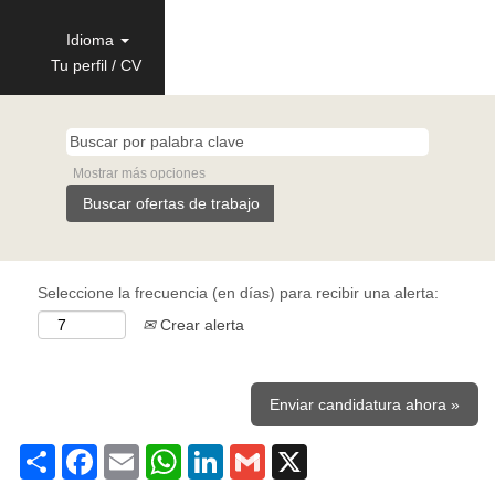
Idioma
Tu perfil / CV
Mostrar más opciones
Seleccione la frecuencia (en días) para recibir una alerta:
Crear alerta
Enviar candidatura ahora »
Share
Facebook
Email
WhatsApp
LinkedIn
Gmail
X