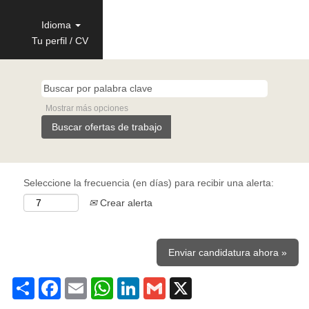
Idioma
Tu perfil / CV
Mostrar más opciones
Seleccione la frecuencia (en días) para recibir una alerta:
Crear alerta
Enviar candidatura ahora »
Share
Facebook
Email
WhatsApp
LinkedIn
Gmail
X