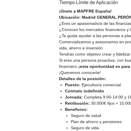
Tiempo Límite de Aplicación
¡Únete a MAPFRE España!
Ubicación: Madrid GENERAL PERÓN
¿Eres un apasionado/a de las finanza
¿Conoces los mercados financieros y l
¿Te gusta ayudar a las personas a plan
Comercializamos y asesoramos en prod
vida, ahorro e inversión.
Tendrás como objetivo crear y fideliza
Si eres una persona proactiva, con bue
financiero
¡esta oportunidad es para 
¡Queremos conocerte!
Detalles de la posición:
Puesto:
Ejecutivo/a comercial
Contrato indefinido
Jornada:
Completa 9:00-14:00 y 16:
Retribución:
30.000€ fijos + 10.0
Beneficios:
Seguro de salud
Plan de ahorro y pensiones
Seguro de vida