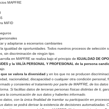
vicios MAPFRE
l
65
era MiFID
seguros
 personales
otar y adaptarse a escenarios cambiantes
a igualdad de oportunidades. Todos nuestros procesos de selección se 
s, sin discriminación de ningún tipo.
arrolla en MAPFRE se realiza bajo el principio de
IGUALDAD DE OPO
UDES y la VALÍA PERSONAL Y PROFESIONAL de la persona candi
ajo.
 que se valora la diversidad
y en los que no se producen discriminac
 edad, nacionalidad, discapacidad o cualquier otra condición personal, fí
nformado y consientes el tratamiento por parte de MAPFRE, de los datos
orma. Si facilitas datos de terceras personas físicas distintas de ti, g
ara la comunicación de sus datos y haberles informado.
datos, con la única finalidad de tramitar su participación en procesos
sus datos se podrá derivar la existencia de decisiones automatizadas. Co