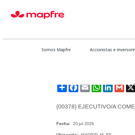
Mostrar más opciones
Seleccione la frecuencia (en días) para recibir una alerta:
Somos Mapfre
Accionistas e inversor
Share
Facebook
Email
WhatsApp
LinkedIn
Gmai
(00378) EJECUTIVO/A COM
Fecha:
20 jul 2026
Ubicación:
MADRID, M, ES