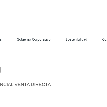
es
Crear alerta
Gobierno Corporativo
Sostenibilidad
Co
l
X
ERCIAL VENTA DIRECTA