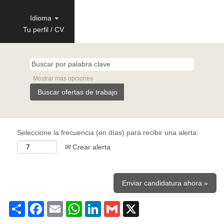
Idioma
Tu perfil / CV
Mostrar más opciones
Seleccione la frecuencia (en días) para recibir una alerta:
Crear alerta
Enviar candidatura ahora »
Share
Facebook
Email
WhatsApp
LinkedIn
Gmail
X