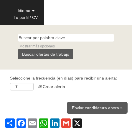
Idioma
Tu perfil / CV
Mostrar más opciones
Seleccione la frecuencia (en días) para recibir una alerta:
Crear alerta
Enviar candidatura ahora »
Share
Facebook
Email
WhatsApp
LinkedIn
Gmail
X